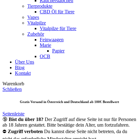
Räucherstäbchen
Tierprodukte
CBD Öl für Tiere
Vapes
Vitalpilze
Vitalpilze für Tiere
Zubehör
Feinwaagen
Marie
Papier
OCB
Über Uns
Blog
Kontakt
Warenkorb
Schließen
Gratis Versand in Österreich und Deutschland ab 10
0€ Bestellwert
Seitenleiste
🔞
Bist du über 18?
Der Zugriff auf diese Seite ist nur für Personen
ab 18 Jahren gestattet. Bitte bestätige dein Alter, um fortzufahren.
⛔
Zugriff verboten
Du kannst diese Seite nicht betreten, da du
nicht das erforderliche Mindestalter erreicht hast.