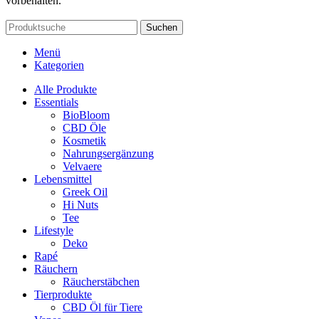
vorbehalten.
Suchen
Menü
Kategorien
Alle Produkte
Essentials
BioBloom
CBD Öle
Kosmetik
Nahrungsergänzung
Velvaere
Lebensmittel
Greek Oil
Hi Nuts
Tee
Lifestyle
Deko
Rapé
Räuchern
Räucherstäbchen
Tierprodukte
CBD Öl für Tiere