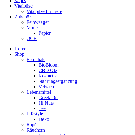
Vapes
Vitalpilze
Vitalpilze für Tiere
Zubehör
Feinwaagen
Marie
Papier
OCB
Home
Shop
Essentials
BioBloom
CBD Öle
Kosmetik
Nahrungsergänzung
Velvaere
Lebensmittel
Greek Oil
Hi Nuts
Tee
Lifestyle
Deko
Rapé
Räuchern