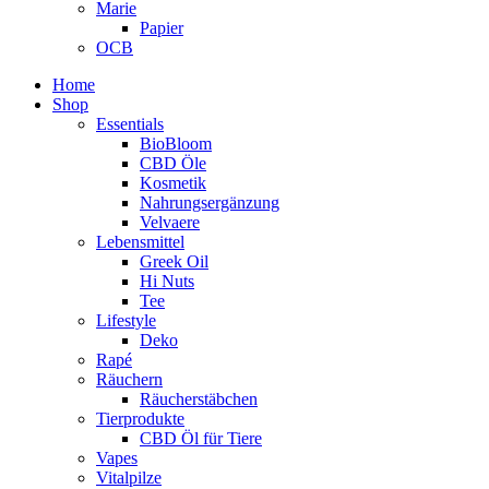
Marie
Papier
OCB
Home
Shop
Essentials
BioBloom
CBD Öle
Kosmetik
Nahrungsergänzung
Velvaere
Lebensmittel
Greek Oil
Hi Nuts
Tee
Lifestyle
Deko
Rapé
Räuchern
Räucherstäbchen
Tierprodukte
CBD Öl für Tiere
Vapes
Vitalpilze