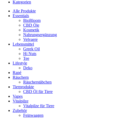
Kategorien
Alle Produkte
Essentials
BioBloom
CBD Öle
Kosmetik
Nahrungsergänzung
Velvaere
Lebensmittel
Greek Oil
Hi Nuts
Tee
Lifestyle
Deko
Rapé
Räuchern
Räucherstäbchen
Tierprodukte
CBD Öl für Tiere
Vapes
Vitalpilze
Vitalpilze für Tiere
Zubehör
Feinwaagen