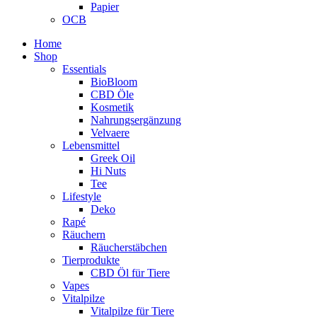
Papier
OCB
Home
Shop
Essentials
BioBloom
CBD Öle
Kosmetik
Nahrungsergänzung
Velvaere
Lebensmittel
Greek Oil
Hi Nuts
Tee
Lifestyle
Deko
Rapé
Räuchern
Räucherstäbchen
Tierprodukte
CBD Öl für Tiere
Vapes
Vitalpilze
Vitalpilze für Tiere