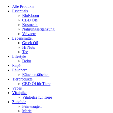
Alle Produkte
Essentials
BioBloom
CBD Öle
Kosmetik
Nahrungsergänzung
Velvaere
Lebensmittel
Greek Oil
Hi Nuts
Tee
Lifestyle
Deko
Rapé
Räuchern
Räucherstäbchen
Tierprodukte
CBD Öl für Tiere
Vapes
Vitalpilze
Vitalpilze für Tiere
Zubehör
Feinwaagen
Marie