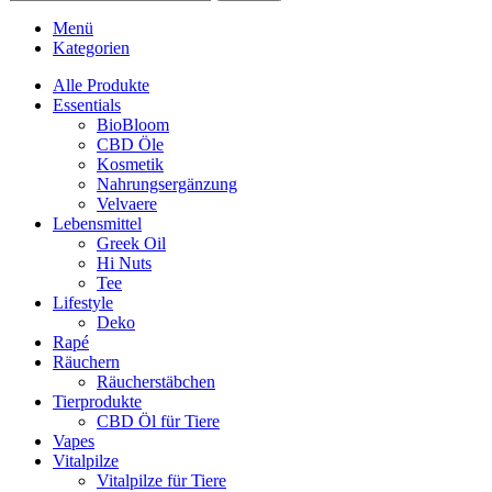
Menü
Kategorien
Alle Produkte
Essentials
BioBloom
CBD Öle
Kosmetik
Nahrungsergänzung
Velvaere
Lebensmittel
Greek Oil
Hi Nuts
Tee
Lifestyle
Deko
Rapé
Räuchern
Räucherstäbchen
Tierprodukte
CBD Öl für Tiere
Vapes
Vitalpilze
Vitalpilze für Tiere