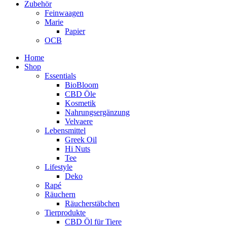
Zubehör
Feinwaagen
Marie
Papier
OCB
Home
Shop
Essentials
BioBloom
CBD Öle
Kosmetik
Nahrungsergänzung
Velvaere
Lebensmittel
Greek Oil
Hi Nuts
Tee
Lifestyle
Deko
Rapé
Räuchern
Räucherstäbchen
Tierprodukte
CBD Öl für Tiere