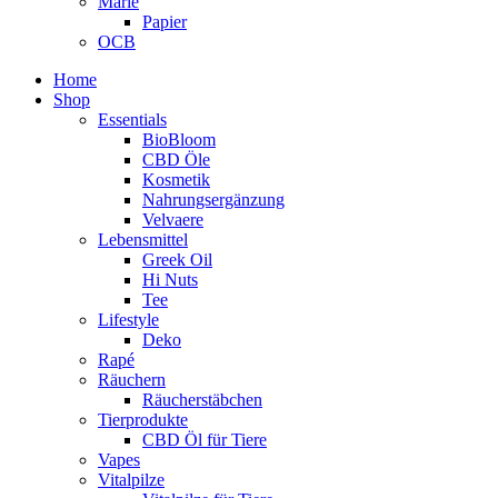
Marie
Papier
OCB
Home
Shop
Essentials
BioBloom
CBD Öle
Kosmetik
Nahrungsergänzung
Velvaere
Lebensmittel
Greek Oil
Hi Nuts
Tee
Lifestyle
Deko
Rapé
Räuchern
Räucherstäbchen
Tierprodukte
CBD Öl für Tiere
Vapes
Vitalpilze