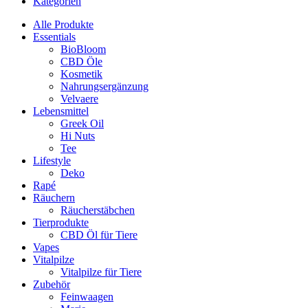
Kategorien
Alle Produkte
Essentials
BioBloom
CBD Öle
Kosmetik
Nahrungsergänzung
Velvaere
Lebensmittel
Greek Oil
Hi Nuts
Tee
Lifestyle
Deko
Rapé
Räuchern
Räucherstäbchen
Tierprodukte
CBD Öl für Tiere
Vapes
Vitalpilze
Vitalpilze für Tiere
Zubehör
Feinwaagen