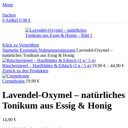
Menü
Suchen
0
Artikel
0,00
€
Klick zu Vergrößern
Startseite
Essentials
Nahrungsergänzung
Lavendel-Oxymel –
natürliches Tonikum aus Essig & Honig
Räucherziegel – Hanfblätter & Eibisch (2 g / 5 g)
19,90
€
–
44,90
€
Zurück zu den Produkten
Cremehonig
19,90
€
Lavendel-Oxymel – natürliches
Tonikum aus Essig & Honig
14,90
€