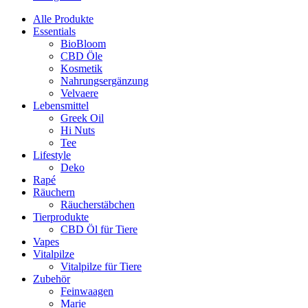
Alle Produkte
Essentials
BioBloom
CBD Öle
Kosmetik
Nahrungsergänzung
Velvaere
Lebensmittel
Greek Oil
Hi Nuts
Tee
Lifestyle
Deko
Rapé
Räuchern
Räucherstäbchen
Tierprodukte
CBD Öl für Tiere
Vapes
Vitalpilze
Vitalpilze für Tiere
Zubehör
Feinwaagen
Marie