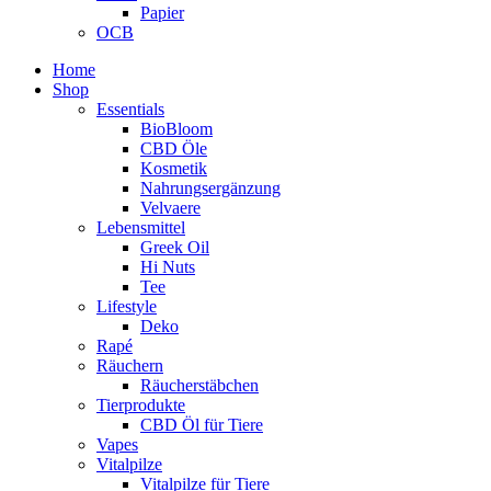
Papier
OCB
Home
Shop
Essentials
BioBloom
CBD Öle
Kosmetik
Nahrungsergänzung
Velvaere
Lebensmittel
Greek Oil
Hi Nuts
Tee
Lifestyle
Deko
Rapé
Räuchern
Räucherstäbchen
Tierprodukte
CBD Öl für Tiere
Vapes
Vitalpilze
Vitalpilze für Tiere