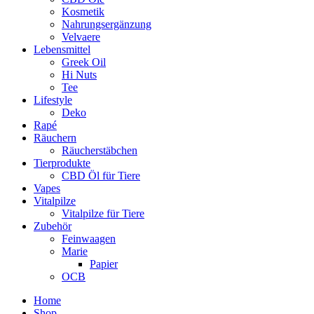
Kosmetik
Nahrungsergänzung
Velvaere
Lebensmittel
Greek Oil
Hi Nuts
Tee
Lifestyle
Deko
Rapé
Räuchern
Räucherstäbchen
Tierprodukte
CBD Öl für Tiere
Vapes
Vitalpilze
Vitalpilze für Tiere
Zubehör
Feinwaagen
Marie
Papier
OCB
Home
Shop