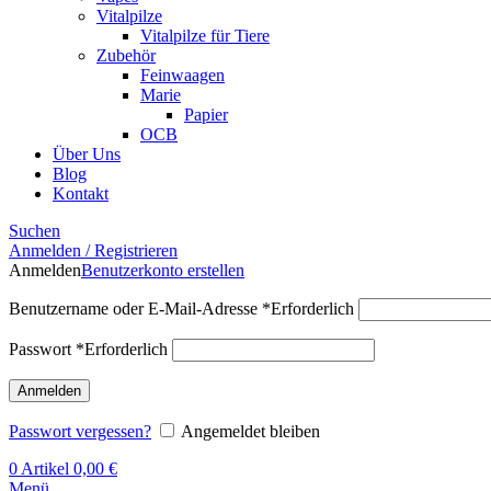
Vitalpilze
Vitalpilze für Tiere
Zubehör
Feinwaagen
Marie
Papier
OCB
Über Uns
Blog
Kontakt
Suchen
Anmelden / Registrieren
Anmelden
Benutzerkonto erstellen
Benutzername oder E-Mail-Adresse
*
Erforderlich
Passwort
*
Erforderlich
Anmelden
Passwort vergessen?
Angemeldet bleiben
0
Artikel
0,00
€
Menü