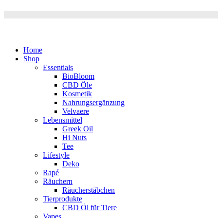
Home
Shop
Essentials
BioBloom
CBD Öle
Kosmetik
Nahrungsergänzung
Velvaere
Lebensmittel
Greek Oil
Hi Nuts
Tee
Lifestyle
Deko
Rapé
Räuchern
Räucherstäbchen
Tierprodukte
CBD Öl für Tiere
Vapes