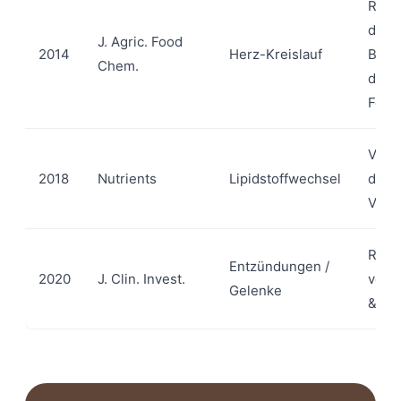
Regu
des
J. Agric. Food
2014
Herz-Kreislauf
Blut
Chem.
durc
Fett
Verb
2018
Nutrients
Lipidstoffwechsel
des 
Verhä
Redu
Entzündungen /
2020
J. Clin. Invest.
von 
Gelenke
& Sc