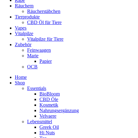
Rapé
Räuchern
Räucherstäbchen
Tierprodukte
CBD Öl für Tiere
Vapes
Vitalpilze
Vitalpilze für Tiere
Zubehör
Feinwaagen
Marie
Papier
OCB
Home
Shop
Essentials
BioBloom
CBD Öle
Kosmetik
Nahrungsergänzung
Velvaere
Lebensmittel
Greek Oil
Hi Nuts