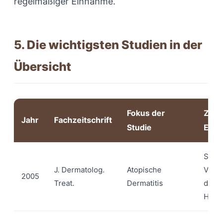
regelmäßiger Einnahme.
5. Die wichtigsten Studien in der
Übersicht
Fokus der
Zent
Jahr
Fachzeitschrift
Studie
Erge
Signi
J. Dermatolog.
Atopische
Verb
2005
Treat.
Dermatitis
der
Haut