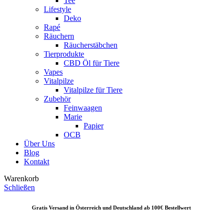
Tee
Lifestyle
Deko
Rapé
Räuchern
Räucherstäbchen
Tierprodukte
CBD Öl für Tiere
Vapes
Vitalpilze
Vitalpilze für Tiere
Zubehör
Feinwaagen
Marie
Papier
OCB
Über Uns
Blog
Kontakt
Warenkorb
Schließen
Gratis Versand in Österreich und Deutschland ab 10
0€ Bestellwert