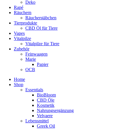
Deko
Rapé
Räuchern
Räucherstäbchen
Tierprodukte
CBD Öl für Tiere
Vapes
Vitalpilze
Vitalpilze für Tiere
Zubehör
Feinwaagen
Marie
Papier
OCB
Home
Shop
Essentials
BioBloom
CBD Öle
Kosmetik
Nahrungsergänzung
Velvaere
Lebensmittel
Greek Oil