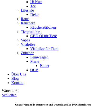
Hi Nuts
Tee
Lifestyle
Deko
Rapé
Räuchern
Räucherstäbchen
Tierprodukte
CBD Öl für Tiere
Vapes
Vitalpilze
Vitalpilze für Tiere
Zubehör
Feinwaagen
Marie
Papier
OCB
Über Uns
Blog
Kontakt
Warenkorb
Schließen
Gratis Versand in Österreich und Deutschland ab 10
0€ Bestellwert