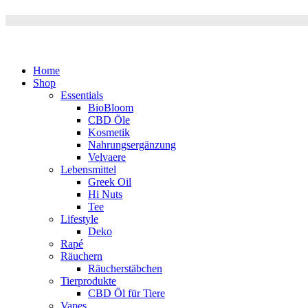
Home
Shop
Essentials
BioBloom
CBD Öle
Kosmetik
Nahrungsergänzung
Velvaere
Lebensmittel
Greek Oil
Hi Nuts
Tee
Lifestyle
Deko
Rapé
Räuchern
Räucherstäbchen
Tierprodukte
CBD Öl für Tiere
Vapes