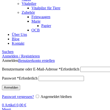
Vitalpilze
Vitalpilze für Tiere
Zubehör
Feinwaagen
Marie
Papier
OCB
Über Uns
Blog
Kontakt
Suchen
Anmelden / Registrieren
Anmelden
Benutzerkonto erstellen
Benutzername oder E-Mail-Adresse
*
Erforderlich
Passwort
*
Erforderlich
Anmelden
Passwort vergessen?
Angemeldet bleiben
0
Artikel
0,00
€
Menü