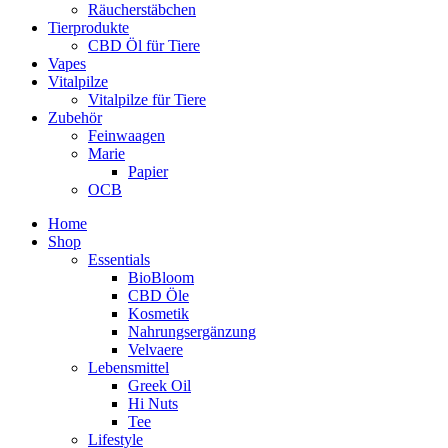
Räucherstäbchen
Tierprodukte
CBD Öl für Tiere
Vapes
Vitalpilze
Vitalpilze für Tiere
Zubehör
Feinwaagen
Marie
Papier
OCB
Home
Shop
Essentials
BioBloom
CBD Öle
Kosmetik
Nahrungsergänzung
Velvaere
Lebensmittel
Greek Oil
Hi Nuts
Tee
Lifestyle