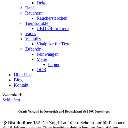
Deko
Rapé
Räuchern
Räucherstäbchen
Tierprodukte
CBD Öl für Tiere
Vapes
Vitalpilze
Vitalpilze für Tiere
Zubehör
Feinwaagen
Marie
Papier
OCB
Über Uns
Blog
Kontakt
Warenkorb
Schließen
Gratis Versand in Österreich und Deutschland ab 10
0€ Bestellwert
🔞
Bist du über 18?
Der Zugriff auf diese Seite ist nur für Personen
ab 18 Jahren gestattet. Bitte bestätige dein Alter, um fortzufahren.