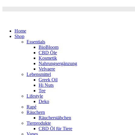
Home
Shop
Essentials
BioBloom
CBD Öle
Kosmetik
Nahrungsergänzung
Velvaere
Lebensmittel
Greek Oil
Hi Nuts
Tee
Lifestyle
Deko
Rapé
Räuchern
Räucherstäbchen
Tierprodukte
CBD Öl für Tiere
Vapes