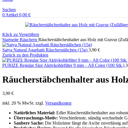
Suchen
0
Artikel
0,00
€
Klick zu Vergrößern
Startseite
Räuchern
Räucherstäbchenhalter aus Holz mit Gravur (Zufä
Satya Natural Agarbatti Räucherstäbchen (15g)
3,90
€
Zurück zu den Produkten
PURIZE Regular Size Aktivkohlefilter 9 mm – All Color (100 Stk.)
3
Räucherstäbchenhalter aus Holz
3,90
€
inkl. 20 % MwSt.
zzgl.
Versandkosten
Natürliches Material:
Edler Räucherstäbchenhalter aus robus
Überraschungs-Motiv:
Verschiedenste, ständig wechselnde Gr
Saubere Sache:
Die Holzrinne fängt die Asche zuverlässig auf