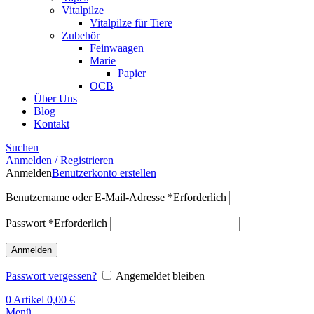
Vitalpilze
Vitalpilze für Tiere
Zubehör
Feinwaagen
Marie
Papier
OCB
Über Uns
Blog
Kontakt
Suchen
Anmelden / Registrieren
Anmelden
Benutzerkonto erstellen
Benutzername oder E-Mail-Adresse
*
Erforderlich
Passwort
*
Erforderlich
Anmelden
Passwort vergessen?
Angemeldet bleiben
0
Artikel
0,00
€
Menü