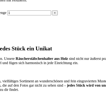
chen mit Holzkern.
Menge
edes Stück ein Unikat
men. Unsere
Räucherstäbchenhalter aus Holz
sind nicht nur äußerst p
l und fügen sich harmonisch in jede Einrichtung ein.
 vielfältiges Sortiment an wunderschönen und fein eingravierten Muster
, die auf den Fotos gar nicht zu sehen sind –
jedes Stück wird von uns
u dir findet.