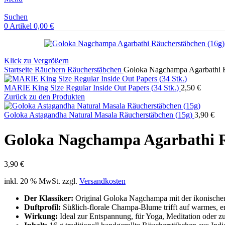
Suchen
0
Artikel
0,00
€
Klick zu Vergrößern
Startseite
Räuchern
Räucherstäbchen
Goloka Nagchampa Agarbathi R
MARIE King Size Regular Inside Out Papers (34 Stk.)
2,50
€
Zurück zu den Produkten
Goloka Astagandha Natural Masala Räucherstäbchen (15g)
3,90
€
Goloka Nagchampa Agarbathi R
3,90
€
inkl. 20 % MwSt.
zzgl.
Versandkosten
Der Klassiker:
Original Goloka Nagchampa mit der ikonische
Duftprofil:
Süßlich-florale Champa-Blume trifft auf warmes, e
Wirkung:
Ideal zur Entspannung, für Yoga, Meditation oder 