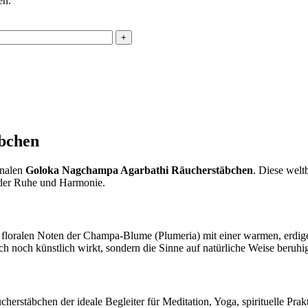
en.
bchen
inalen
Goloka Nagchampa Agarbathi Räucherstäbchen
. Diese welt
 der Ruhe und Harmonie.
floralen Noten der Champa-Blume (Plumeria) mit einer warmen, erdig
ich noch künstlich wirkt, sondern die Sinne auf natürliche Weise beruhig
rstäbchen der ideale Begleiter für Meditation, Yoga, spirituelle Pra