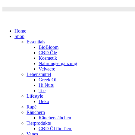
Home
Shop
Essentials
BioBloom
CBD Öle
Kosmetik
Nahrungsergänzung
Velvaere
Lebensmittel
Greek Oil
Hi Nuts
Tee
Lifestyle
Deko
Rapé
Räuchern
Räucherstäbchen
Tierprodukte
CBD Öl für Tiere
Vapes