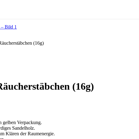
äucherstäbchen (16g)
äucherstäbchen (16g)
n gelben Verpackung.
rdiges Sandelholz.
zum Klären der Raumenergie.