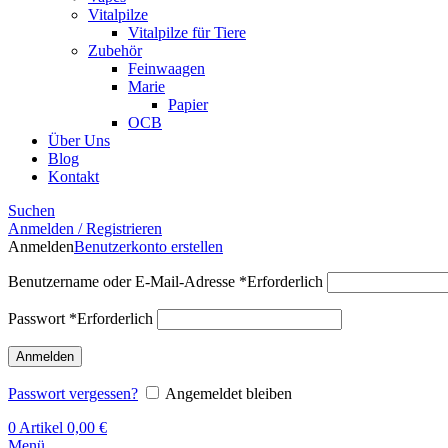
Vitalpilze
Vitalpilze für Tiere
Zubehör
Feinwaagen
Marie
Papier
OCB
Über Uns
Blog
Kontakt
Suchen
Anmelden / Registrieren
Anmelden
Benutzerkonto erstellen
Benutzername oder E-Mail-Adresse
*
Erforderlich
Passwort
*
Erforderlich
Anmelden
Passwort vergessen?
Angemeldet bleiben
0
Artikel
0,00
€
Menü