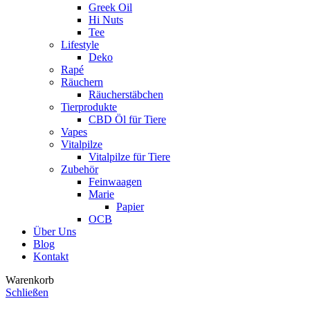
Greek Oil
Hi Nuts
Tee
Lifestyle
Deko
Rapé
Räuchern
Räucherstäbchen
Tierprodukte
CBD Öl für Tiere
Vapes
Vitalpilze
Vitalpilze für Tiere
Zubehör
Feinwaagen
Marie
Papier
OCB
Über Uns
Blog
Kontakt
Warenkorb
Schließen