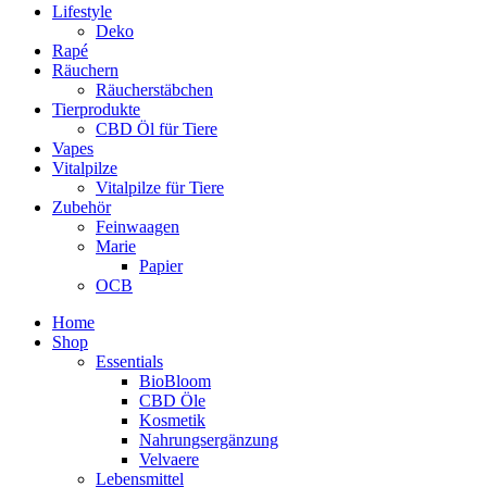
Lifestyle
Deko
Rapé
Räuchern
Räucherstäbchen
Tierprodukte
CBD Öl für Tiere
Vapes
Vitalpilze
Vitalpilze für Tiere
Zubehör
Feinwaagen
Marie
Papier
OCB
Home
Shop
Essentials
BioBloom
CBD Öle
Kosmetik
Nahrungsergänzung
Velvaere
Lebensmittel