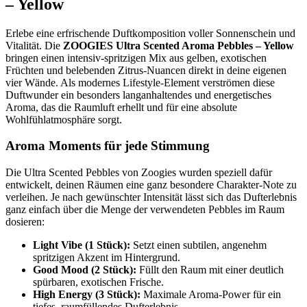
– Yellow
Erlebe eine erfrischende Duftkomposition voller Sonnenschein und
Vitalität. Die
ZOOGIES Ultra Scented Aroma Pebbles – Yellow
bringen einen intensiv-spritzigen Mix aus gelben, exotischen
Früchten und belebenden Zitrus-Nuancen direkt in deine eigenen
vier Wände. Als modernes Lifestyle-Element verströmen diese
Duftwunder ein besonders langanhaltendes und energetisches
Aroma, das die Raumluft erhellt und für eine absolute
Wohlfühlatmosphäre sorgt.
Aroma Moments für jede Stimmung
Die Ultra Scented Pebbles von Zoogies wurden speziell dafür
entwickelt, deinen Räumen eine ganz besondere Charakter-Note zu
verleihen. Je nach gewünschter Intensität lässt sich das Dufterlebnis
ganz einfach über die Menge der verwendeten Pebbles im Raum
dosieren:
Light Vibe (1 Stück):
Setzt einen subtilen, angenehm
spritzigen Akzent im Hintergrund.
Good Mood (2 Stück):
Füllt den Raum mit einer deutlich
spürbaren, exotischen Frische.
High Energy (3 Stück):
Maximale Aroma-Power für ein
tiefes, raumfüllendes Dufterlebnis.