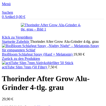
Menü
Suchen
0
Artikel
0,00
€
Klick zu Vergrößern
Startseite
Zubehör
Thorinder After Grow Alu-Grinder 4-tlg. grau
BioBloom Schlafgut Spray (Hanf + Melatonin)
19,90
€
Zurück zu den Produkten
actiTube Slim 7mm (50 Filter)
7,50
€
Thorinder After Grow Alu-
Grinder 4-tlg. grau
29,90
€