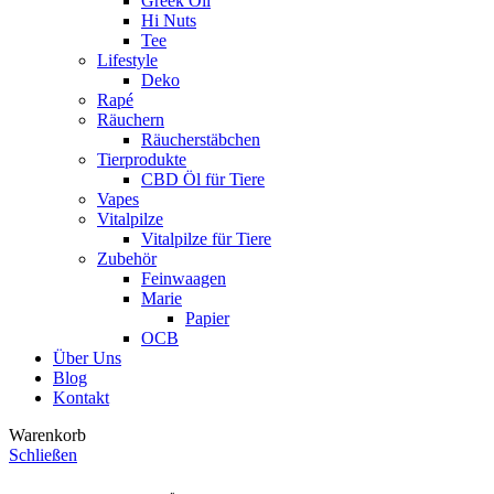
Greek Oil
Hi Nuts
Tee
Lifestyle
Deko
Rapé
Räuchern
Räucherstäbchen
Tierprodukte
CBD Öl für Tiere
Vapes
Vitalpilze
Vitalpilze für Tiere
Zubehör
Feinwaagen
Marie
Papier
OCB
Über Uns
Blog
Kontakt
Warenkorb
Schließen