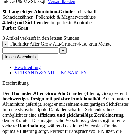
inkl. 20 % MwSt.
zzgl.
Versandkosten
🌀
Langlebiger Aluminium-Grinder
mit scharfen
Schneidezähnen, Pollensieb & Magnetverschluss.
4-teilig mit Sichtfenster
für perfekte Kontrolle.
Farbe: Grau
3
Artikel verkauft in den letzten Stunden
Thorinder After Grow Alu-Grinder 4-tlg. grau Menge
In den Warenkorb
Beschreibung
VERSAND & ZAHLUNGSARTEN
Beschreibung
Der
Thorinder After Grow Alu Grinder
(4-teilig, Grau) vereint
hochwertiges Design mit präziser Funktionalität
. Aus robustem
Aluminium gefertigt, sorgt er mit seinem einzigartigen Sichtfenster
für eine stylische Optik. Dank der scharfen Schneidezähne
ermöglicht er eine
effiziente und gleichmäßige Zerkleinerung
deiner Kräuter. Das magnetische Verschlusssystem sorgt für eine
sichere Handhabung
, während das feine Pollensieb für eine
optimale Filterung sorgt. Perfekt für anspruchsvolle Nutzer, die