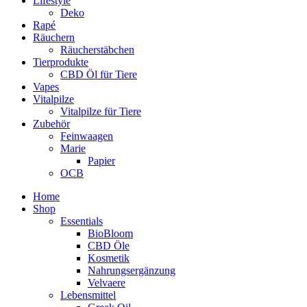
Lifestyle
Deko
Rapé
Räuchern
Räucherstäbchen
Tierprodukte
CBD Öl für Tiere
Vapes
Vitalpilze
Vitalpilze für Tiere
Zubehör
Feinwaagen
Marie
Papier
OCB
Home
Shop
Essentials
BioBloom
CBD Öle
Kosmetik
Nahrungsergänzung
Velvaere
Lebensmittel