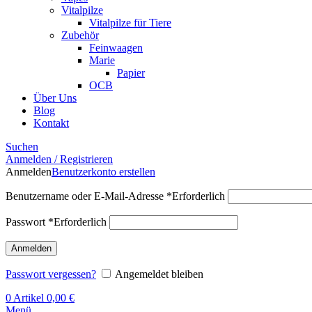
Vitalpilze
Vitalpilze für Tiere
Zubehör
Feinwaagen
Marie
Papier
OCB
Über Uns
Blog
Kontakt
Suchen
Anmelden / Registrieren
Anmelden
Benutzerkonto erstellen
Benutzername oder E-Mail-Adresse
*
Erforderlich
Passwort
*
Erforderlich
Anmelden
Passwort vergessen?
Angemeldet bleiben
0
Artikel
0,00
€
Menü