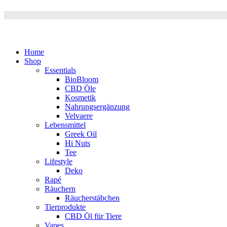
Home
Shop
Essentials
BioBloom
CBD Öle
Kosmetik
Nahrungsergänzung
Velvaere
Lebensmittel
Greek Oil
Hi Nuts
Tee
Lifestyle
Deko
Rapé
Räuchern
Räucherstäbchen
Tierprodukte
CBD Öl für Tiere
Vapes