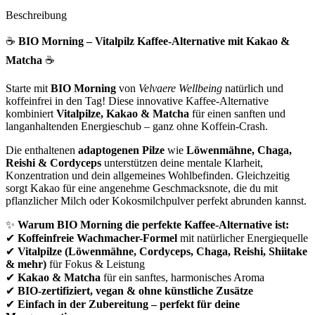
Beschreibung
☕
BIO Morning – Vitalpilz Kaffee-Alternative mit Kakao &
Matcha
☕
Starte mit
BIO Morning
von
Velvaere Wellbeing
natürlich und
koffeinfrei in den Tag! Diese innovative Kaffee-Alternative
kombiniert
Vitalpilze, Kakao & Matcha
für einen sanften und
langanhaltenden Energieschub – ganz ohne Koffein-Crash.
Die enthaltenen
adaptogenen Pilze
wie
Löwenmähne, Chaga,
Reishi & Cordyceps
unterstützen deine mentale Klarheit,
Konzentration und dein allgemeines Wohlbefinden. Gleichzeitig
sorgt Kakao für eine angenehme Geschmacksnote, die du mit
pflanzlicher Milch oder Kokosmilchpulver perfekt abrunden kannst.
✨
Warum BIO Morning die perfekte Kaffee-Alternative ist:
✔
Koffeinfreie Wachmacher-Formel
mit natürlicher Energiequelle
✔
Vitalpilze (Löwenmähne, Cordyceps, Chaga, Reishi, Shiitake
& mehr)
für Fokus & Leistung
✔
Kakao & Matcha
für ein sanftes, harmonisches Aroma
✔
BIO-zertifiziert, vegan & ohne künstliche Zusätze
✔
Einfach in der Zubereitung – perfekt für deine