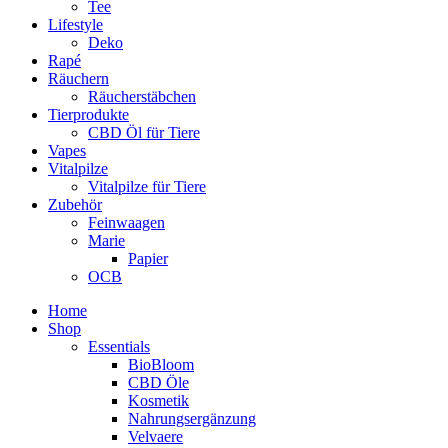
Tee
Lifestyle
Deko
Rapé
Räuchern
Räucherstäbchen
Tierprodukte
CBD Öl für Tiere
Vapes
Vitalpilze
Vitalpilze für Tiere
Zubehör
Feinwaagen
Marie
Papier
OCB
Home
Shop
Essentials
BioBloom
CBD Öle
Kosmetik
Nahrungsergänzung
Velvaere