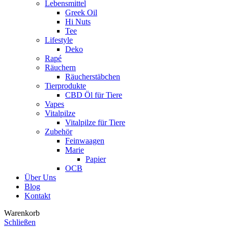
Lebensmittel
Greek Oil
Hi Nuts
Tee
Lifestyle
Deko
Rapé
Räuchern
Räucherstäbchen
Tierprodukte
CBD Öl für Tiere
Vapes
Vitalpilze
Vitalpilze für Tiere
Zubehör
Feinwaagen
Marie
Papier
OCB
Über Uns
Blog
Kontakt
Warenkorb
Schließen