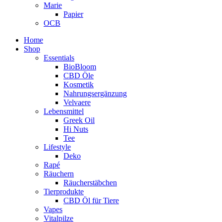
Marie
Papier
OCB
Home
Shop
Essentials
BioBloom
CBD Öle
Kosmetik
Nahrungsergänzung
Velvaere
Lebensmittel
Greek Oil
Hi Nuts
Tee
Lifestyle
Deko
Rapé
Räuchern
Räucherstäbchen
Tierprodukte
CBD Öl für Tiere
Vapes
Vitalpilze