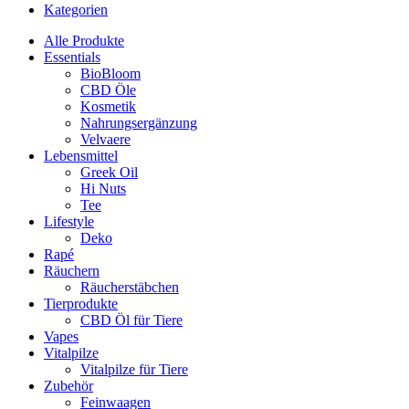
Kategorien
Alle Produkte
Essentials
BioBloom
CBD Öle
Kosmetik
Nahrungsergänzung
Velvaere
Lebensmittel
Greek Oil
Hi Nuts
Tee
Lifestyle
Deko
Rapé
Räuchern
Räucherstäbchen
Tierprodukte
CBD Öl für Tiere
Vapes
Vitalpilze
Vitalpilze für Tiere
Zubehör
Feinwaagen