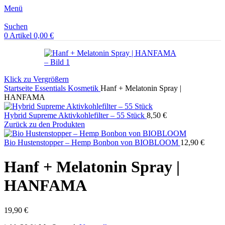
Menü
Suchen
0
Artikel
0,00
€
Klick zu Vergrößern
Startseite
Essentials
Kosmetik
Hanf + Melatonin Spray |
HANFAMA
Hybrid Supreme Aktivkohlefilter – 55 Stück
8,50
€
Zurück zu den Produkten
Bio Hustenstopper – Hemp Bonbon von BIOBLOOM
12,90
€
Hanf + Melatonin Spray |
HANFAMA
19,90
€