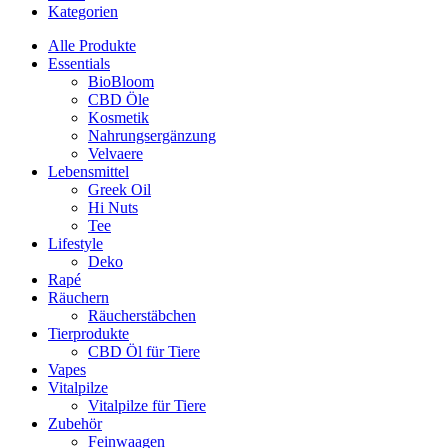
Kategorien
Alle Produkte
Essentials
BioBloom
CBD Öle
Kosmetik
Nahrungsergänzung
Velvaere
Lebensmittel
Greek Oil
Hi Nuts
Tee
Lifestyle
Deko
Rapé
Räuchern
Räucherstäbchen
Tierprodukte
CBD Öl für Tiere
Vapes
Vitalpilze
Vitalpilze für Tiere
Zubehör
Feinwaagen