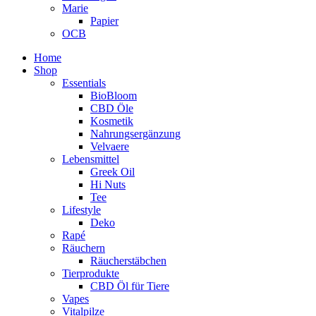
Marie
Papier
OCB
Home
Shop
Essentials
BioBloom
CBD Öle
Kosmetik
Nahrungsergänzung
Velvaere
Lebensmittel
Greek Oil
Hi Nuts
Tee
Lifestyle
Deko
Rapé
Räuchern
Räucherstäbchen
Tierprodukte
CBD Öl für Tiere
Vapes
Vitalpilze